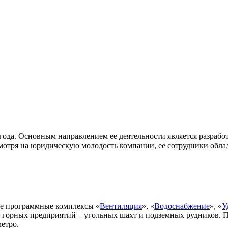
а. Основным направлением ее деятельности является разрабо
мотря на юридическую молодость компании, ее сотрудники обла
е программные комплексы «
Вентиляция
», «
Водоснабжение
», «
У
 горных предприятий – угольных шахт и подземных рудников.
етро.