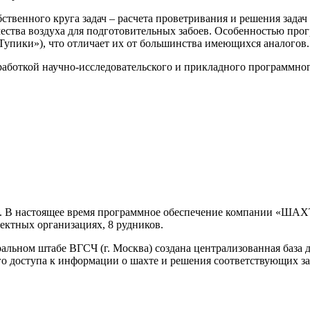
ственного круга задач – расчета проветривания и решения зада
ичества воздуха для подготовительных забоев. Особенностью пр
упики»), что отличает их от большинства имеющихся аналогов.
работкой научно-исследовательского и прикладного программно
да. В настоящее время программное обеспечение компании «Ш
ектных организациях, 8 рудников.
альном штабе ВГСЧ (г. Москва) создана централизованная база 
о доступа к информации о шахте и решения соответствующих за