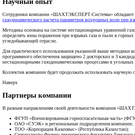
Научный опыт
Сотрудники компании «ШАХТЭКСПЕРТ-Системы» обладают опыт
газодинамического расчета параметров воздушных волн при вз
Методика основана на системе нестационарных уравнений газо
определять зоны поражения при взрывах газа и пыли в горных
угледобывающей отрасли.
Для практического использования указанной выше методики ко
программного обеспечения защищено 2 докторских и 3 кандид
нестационарными газодинамическими процессами в угольных 
Коллектив компании будет продолжать использовать научную
Наверх
Партнеры компании
В разным направлениям своей деятельности компания «ШАХТ
ФГУП «Военизированная горноспасательная часть» (ФГ
ОАО «СУЭК» и региональные подразделения компании;
ТОО «Корпорация Казахмыс» (Республика Казахстан);
Специалисты Физико-технического факультета Томского г