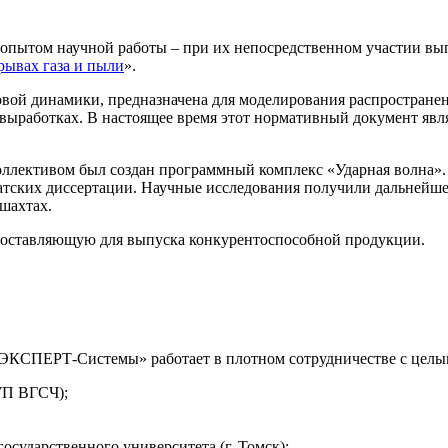
ом научной работы – при их непосредственном участии выпо
рывах газа и пыли
».
вой динамики, предназначена для моделирования распространен
 выработках. В настоящее время этот нормативный документ яв
ллективом был создан программный комплекс «Ударная волна». 
атских диссертации. Научные исследования получили дальнейше
шахтах.
 составляющую для выпуска конкурентоспособной продукции.
ЭКСПЕРТ-Системы» работает в плотном сотрудничестве с целы
УП ВГСЧ);
осударственного университета (г. Томск);