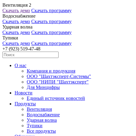
Вентиляция 2
Скачать демо
Скачать программу
Водоснабжение
Скачать демо
Скачать программу
Ударная волна
Скачать демо
Скачать программу
Тупики
Скачать демо
Скачать программу
+7 (923) 519-47-48
О нас
Компания и продукция
ООО "Шахтэксперт-Системы"
ООО "НИПИ "Шахтэксперт"
Для Минцифры
Новости
Единый источник новостей
Продукты
Вентиляция
Водоснабжение
Ударная волна
Тупики
Все продукты